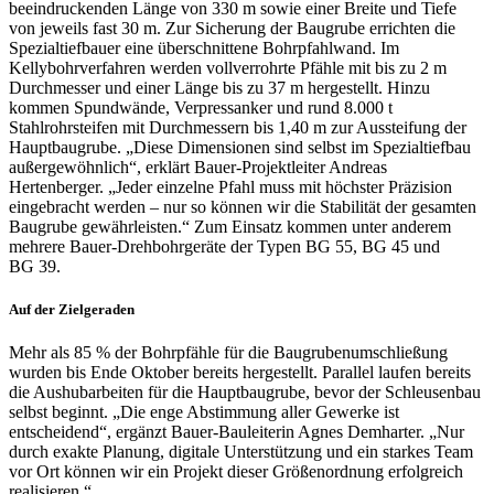
beeindruckenden Länge von 330 m sowie einer Breite und Tiefe
von jeweils fast 30 m. Zur Sicherung der Baugrube errichten die
Spezialtiefbauer eine überschnittene Bohrpfahlwand. Im
Kellybohrverfahren werden vollverrohrte Pfähle mit bis zu 2 m
Durchmesser und einer Länge bis zu 37 m hergestellt. Hinzu
kommen Spundwände, Verpressanker und rund 8.000 t
Stahlrohrsteifen mit Durchmessern bis 1,40 m zur Aussteifung der
Hauptbaugrube. „Diese Dimensionen sind selbst im Spezialtiefbau
außergewöhnlich“, erklärt Bauer-Projektleiter Andreas
Hertenberger. „Jeder einzelne Pfahl muss mit höchster Präzision
eingebracht werden – nur so können wir die Stabilität der gesamten
Baugrube gewährleisten.“ Zum Einsatz kommen unter anderem
mehrere Bauer-Drehbohrgeräte der Typen BG 55, BG 45 und
BG 39.
Auf der Zielgeraden
Mehr als 85 % der Bohrpfähle für die Baugrubenumschließung
wurden bis Ende Oktober bereits hergestellt. Parallel laufen bereits
die Aushubarbeiten für die Hauptbaugrube, bevor der Schleusenbau
selbst beginnt. „Die enge Abstimmung aller Gewerke ist
entscheidend“, ergänzt Bauer-Bauleiterin Agnes Demharter. „Nur
durch exakte Planung, digitale Unterstützung und ein starkes Team
vor Ort können wir ein Projekt dieser Größenordnung erfolgreich
realisieren.“