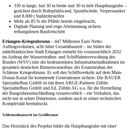
330 m lange, fast 30 m breite und 30 m tiefe Hauptbaugrube –
gesichert durch Bohrpfahlwand, Spundwände, Verpressanker
und 8.000 t Stahlrohrsteifen
Mehr als 85 % der Pfähle bereits eingebracht,
Digitale Planung und enge Abstimmung sichern
reibungslosen Baufortschritt
Erlangen-Kriegenbrunn
– 447 Millionen Euro Netto-
Auftragsvolumen, acht Jahre Gesamtbauzeit – im Süden der
mittelfränkischen Stadt Erlangen entsteht bis voraussichtlich 2032
im Auftrag der Wasserstraßen- und Schifffahrtsverwaltung des
Bundes (WSV) eine der bedeutendsten Infrastrukturmaßnahmen im
gesamten deutschen Binnenwasserbau: der Ersatzneubau der
Schleuse Kriegenbrunn. Er soll den Schiffsverkehr auf dem Main-
Donau-Kanal für kommende Generationen sichern. Die BAUER
Spezialtiefbau GmbH ist mit ihren ARGE-Partnern Züblin
Spezialtiefbau GmbH und Ed. Züblin AG u.a. für die Herstellung
der Baugrubenumschließung verantwortlich – ein Vorhaben, das
nicht nur in seiner Dimension, sondern auch in seiner technischen
Komplexität beeindruckt.
Schleusenbauwerk im Großformat
Das Herzstück des Projekts bildet die Hauptbaugrube mit einer